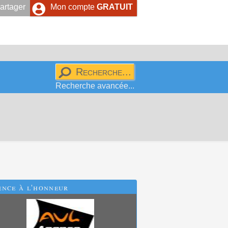
artager
Mon compte
GRATUIT
Recherche avancée...
ence
à l'honneur