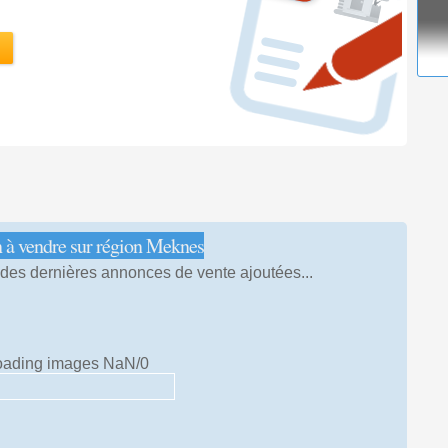
n à vendre sur région Meknes
 des dernières annonces de vente ajoutées...
oading images NaN/0